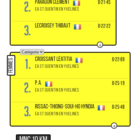
2.
0:21:45
PARAGON Clement
EA ST QUENTIN EN YVELINES
3.
0:22:22
LECROISEY Thibaut
+
1.
0:22:09
CROISSANT Léatitia
FEMMES
EA ST QUENTIN EN YVELINES
2.
0:25:19
P. A.
EA ST QUENTIN EN YVELINES
3.
0:25:48
RISSAC-THIONG-SOUI-HO Hyndia
EA ST QUENTIN EN YVELINES
+