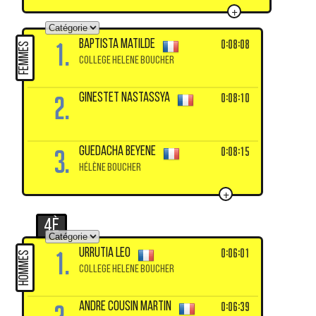
+
1.
0:08:08
BAPTISTA Matilde
FEMMES
COLLEGE HELENE BOUCHER
2.
0:08:10
GINESTET Nastassya
3.
0:08:15
GUEDACHA Beyene
HÉLÈNE BOUCHER
+
4è
1.
0:06:01
URRUTIA Leo
HOMMES
COLLEGE HELENE BOUCHER
0:06:39
ANDRE COUSIN Martin