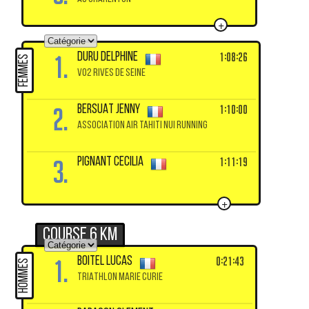
+
1.
1:08:26
DURU Delphine
FEMMES
VO2 RIVES DE SEINE
2.
1:10:00
BERSUAT Jenny
ASSOCIATION AIR TAHITI NUI RUNNING
3.
1:11:19
PIGNANT Cecilia
+
Course 6 km
1.
0:21:43
BOITEL Lucas
HOMMES
TRIATHLON MARIE CURIE