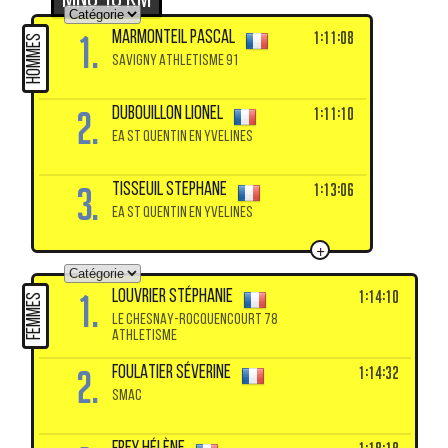
MNC 10 km
1.
1:11:08
MARMONTEIL Pascal
HOMMES
SAVIGNY ATHLETISME 91
2.
1:11:10
DUBOUILLON Lionel
EA ST QUENTIN EN YVELINES
3.
1:13:06
TISSEUIL Stephane
EA ST QUENTIN EN YVELINES
+
1.
1:14:10
LOUVRIER Stéphanie
FEMMES
LE CHESNAY-ROCQUENCOURT 78
ATHLETISME
2.
1:14:32
FOULATIER Séverine
SMAC