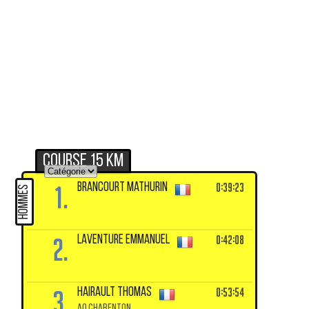
Course 15 km
1.
0:39:23
BRANCOURT Mathurin
HOMMES
2.
0:42:08
LAVENTURE Emmanuel
3.
0:53:54
HAIRAULT Thomas
AO CHARENTON