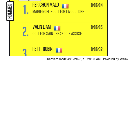
1.
0:06:04
PERICHON Malo
HOMMES
MARIE NOEL - COLLÈGE LA COULDRE
2.
0:06:05
VALIN Liam
COLLEGE SAINT FRANCOIS ASSISE
3.
0:06:32
PETIT Robin
Dernière modif 4/20/2026, 10:29:50 AM
. Powered by Wiclax
+
1.
0:07:18
LIMOSIN Elvira
FEMMES
COLLÈGE ALBERTO GIACOMETTI
2.
0:09:06
BOUAKLINE LOPEZ Sarah
COLLEGE HELENE BOUCHER
3.
0:09:43
MOUTARDIER Emy